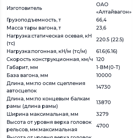
ОАО
Изготовитель
«Алтайвагон»
Грузоподъемность, т
66,4
Масса тары вагона, т
23,6
Нагрузка:статическая осевая, кН
220.5 (22.5)
(тс)
Нагрузка:погонная, кН/м (тс/м)
61.6(6.16)
Скорость конструкционная, км/ч
120
Габарит, мм
1-ВМ(0-Т)
База вагона, мм
10000
Длина, мм:по осям сцепления
14730
автосцепок
Длина, мм:по концевым балкам
13870
рамы (длина рамы)
Ширина максимальная, мм
3279
Высота от уровня верха головок
4700
рельсов, мм:максимальная
Высота от уровня верха головок