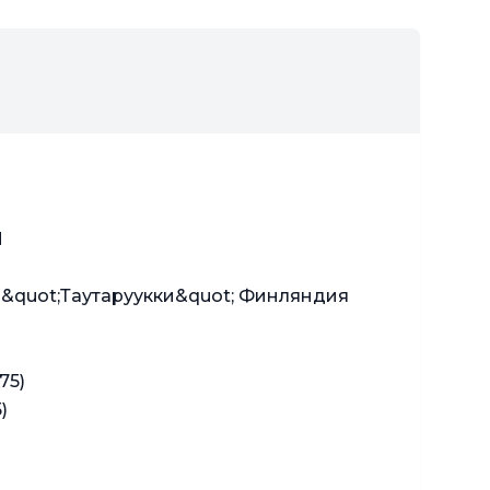
М
&quot;Таутаруукки&quot; Финляндия
,75)
5)