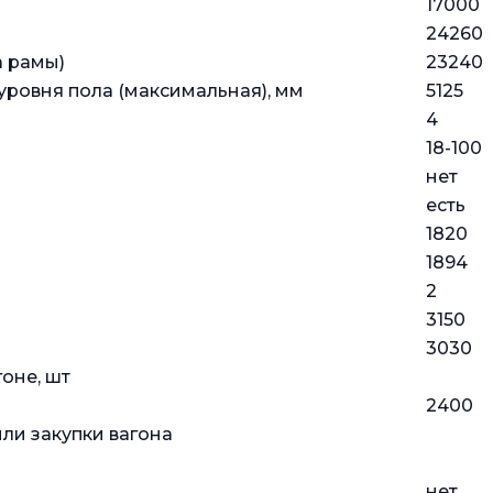
17000
24260
а рамы)
23240
 уровня пола (максимальная), мм
5125
4
18-100
нет
есть
1820
1894
2
3150
3030
оне, шт
2400
ли закупки вагона
нет