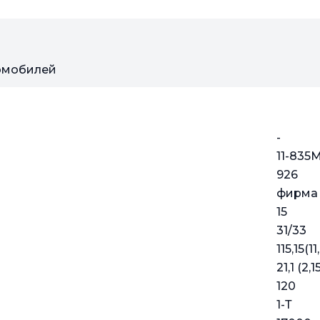
томобилей
-
11-835
926
фирма 
15
31/33
115,15(11
21,1 (2,1
120
1-Т