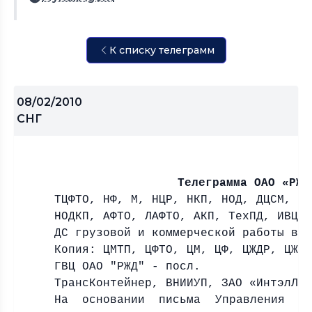
К списку телеграмм
08/02/2010
СНГ
Телеграмма ОАО «РЖД
ТЦФТО, НФ, М, НЦР, НКП, НОД, ДЦСМ,
НОДКП, АФТО, ЛАФТО, АКП, ТехПД, ИВЦ,
ДС грузовой и коммерческой работы вс
Копия: ЦМТП, ЦФТО, ЦМ, ЦФ, ЦЖДР, ЦЖД
ГВЦ ОАО "РЖД" - посл.
ТрансКонтейнер, ВНИИУП, ЗАО «ИнтэлЛе
На основании письма Управления де