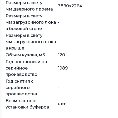
Размеры в свету,
3890x2264
мм:дверного проема
Размеры в свету,
мм:загрузочного люка
-
в боковой стене
Размеры в свету,
мм:загрузочного люка
-
в крыше
Объем кузова, м3
120
Год постановки на
серийное
1989
производство
Год снятия с
серийного
-
производства
Возможность
нет
установки буферов