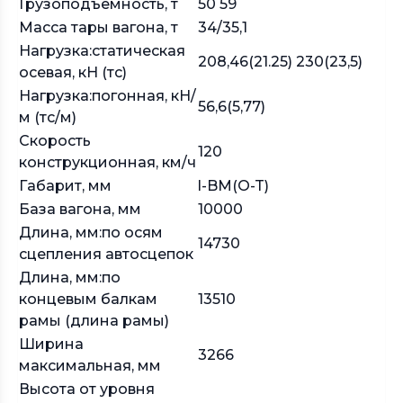
Грузоподъемность, т
50 59
Масса тары вагона, т
34/35,1
Нагрузка:статическая
208,46(21.25) 230(23,5)
осевая, кН (тс)
Нагрузка:погонная, кН/
56,6(5,77)
м (тс/м)
Скорость
120
конструкционная, км/ч
Габарит, мм
l-BM(O-T)
База вагона, мм
10000
Длина, мм:по осям
14730
сцепления автосцепок
Длина, мм:по
концевым балкам
13510
рамы (длина рамы)
Ширина
3266
максимальная, мм
Высота от уровня